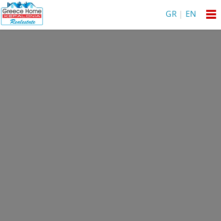
GR
|
EN