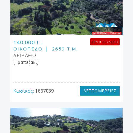
140.000 €
ΠΡΟΣ ΠΏΛΗΣΗ
ΟΙΚΌΠΕΔΟ
2659 Τ.Μ.
ΛΕΙΒΑΘΩ
(Τραπεζάκι)
Κωδικός:
1667039
ΛΕΠΤΟΜΕΡΕΙΕΣ