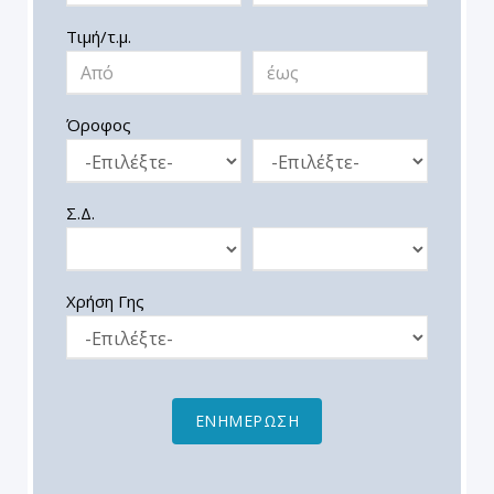
Τιμή/τ.μ.
Όροφος
Σ.Δ.
Χρήση Γης
ΕΝΗΜΕΡΩΣΗ