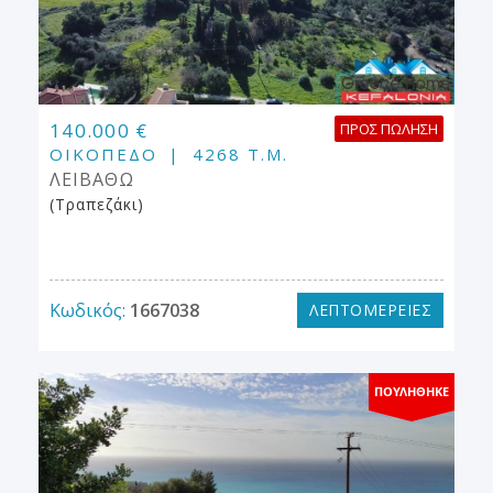
140.000 €
ΠΡΟΣ ΠΏΛΗΣΗ
ΟΙΚΌΠΕΔΟ
4268 Τ.Μ.
ΛΕΙΒΑΘΩ
(Τραπεζάκι)
Κωδικός:
1667038
ΛΕΠΤΟΜΕΡΕΙΕΣ
ΠΟΥΛΉΘΗΚΕ