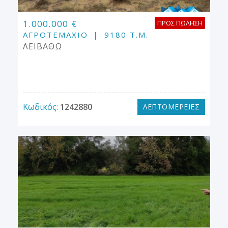
1.000.000 €
ΠΡΟΣ ΠΏΛΗΣΗ
ΑΓΡΟΤΕΜΆΧΙΟ
9180 Τ.Μ.
ΛΕΙΒΑΘΩ
Κωδικός:
1242880
ΛΕΠΤΟΜΕΡΕΙΕΣ