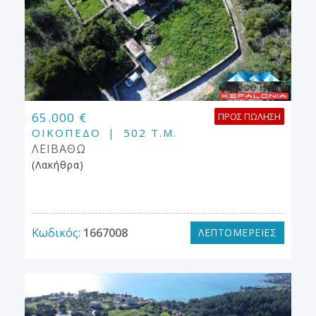
65.000 €
ΠΡΟΣ ΠΏΛΗΣΗ
ΟΙΚΌΠΕΔΟ
502 Τ.Μ.
ΛΕΙΒΑΘΩ
(Λακήθρα)
Κωδικός:
1667008
ΛΕΠΤΟΜΕΡΕΙΕΣ