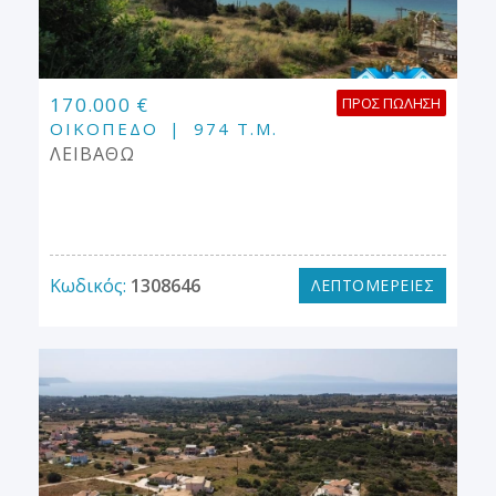
170.000 €
ΠΡΟΣ ΠΏΛΗΣΗ
ΟΙΚΌΠΕΔΟ
974 Τ.Μ.
ΛΕΙΒΑΘΩ
Κωδικός:
1308646
ΛΕΠΤΟΜΕΡΕΙΕΣ