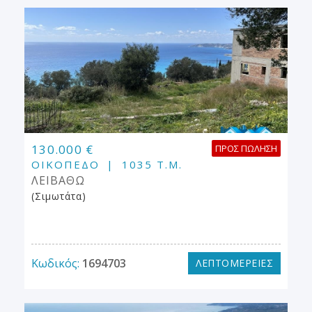
130.000 €
ΠΡΟΣ ΠΏΛΗΣΗ
ΟΙΚΌΠΕΔΟ
1035 Τ.Μ.
ΛΕΙΒΑΘΩ
(Σιμωτάτα)
Κωδικός:
1694703
ΛΕΠΤΟΜΕΡΕΙΕΣ