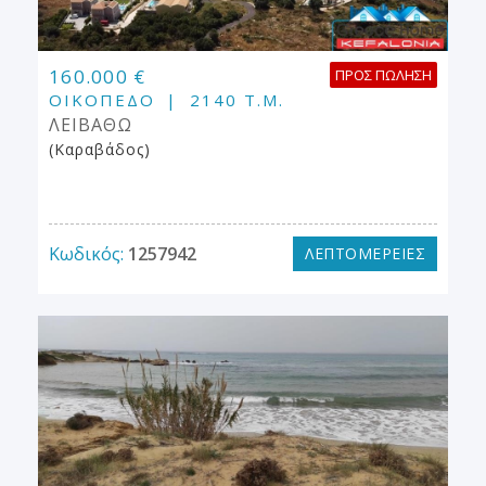
160.000 €
ΠΡΟΣ ΠΏΛΗΣΗ
ΟΙΚΌΠΕΔΟ
2140 Τ.Μ.
ΛΕΙΒΑΘΩ
(Καραβάδος)
Κωδικός:
1257942
ΛΕΠΤΟΜΕΡΕΙΕΣ