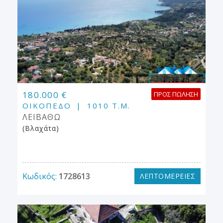
180.000 €
ΠΡΟΣ ΠΏΛΗΣΗ
ΟΙΚΌΠΕΔΟ
1010 Τ.Μ.
ΛΕΙΒΑΘΩ
(Βλαχάτα)
Κωδικός:
1728613
ΛΕΠΤΟΜΕΡΕΙΕΣ