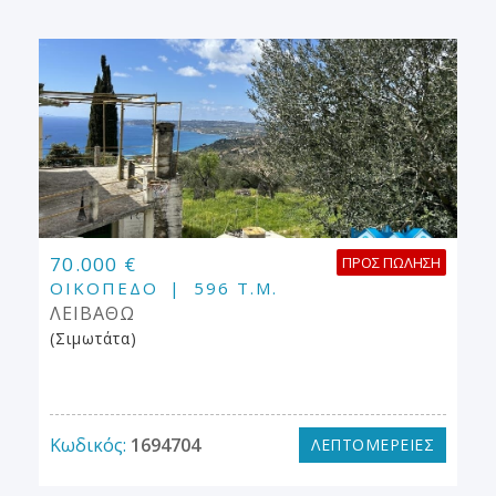
70.000 €
ΠΡΟΣ ΠΏΛΗΣΗ
ΟΙΚΌΠΕΔΟ
596 Τ.Μ.
ΛΕΙΒΑΘΩ
(Σιμωτάτα)
Κωδικός:
1694704
ΛΕΠΤΟΜΕΡΕΙΕΣ