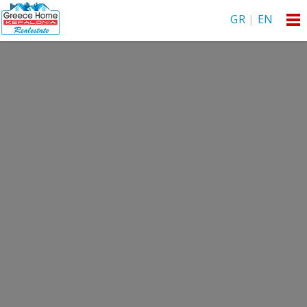
GR
|
EN